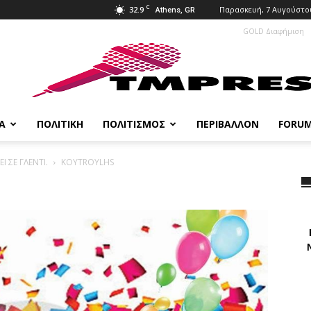
C
32.9
Παρασκευή, 7 Αυγούστου
Athens, GR
GOLD Διαφήμιση
Α
ΠΟΛΙΤΙΚΉ
ΠΟΛΙΤΙΣΜΌΣ
ΠΕΡΙΒΆΛΛΟΝ
FORU
 ΣΕ ΓΛΕΝΤΙ.
KOYTROYLHS