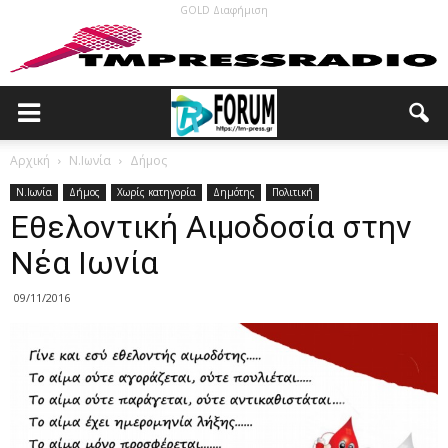
GOLD Διαφήμιση
Αρχική
N.Ιωνία
Δήμος
N.Ιωνία
Δήμος
Χωρίς κατηγορία
Δημότης
Πολιτική
Εθελοντική Αιμοδοσία στην
Νέα Ιωνία
09/11/2016