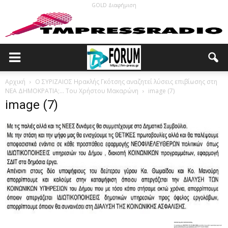
GOLD Διαφήμιση
Αρχική
Ο ΣΥΡΙΖΑΙΟΣ Ηρακλής Γκότσης αναζητεί λύσεις επιβίωσης στη
ΝΕΑ ΔΗΜΟΚΡΑΤΙΑ;… Του Χρήστου Μακαρώνη
image (7)
image (7)