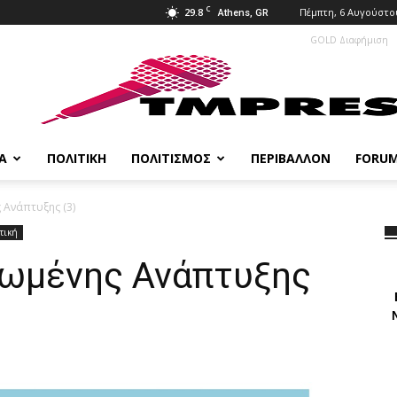
C
29.8
Πέμπτη, 6 Αυγούστο
Athens, GR
GOLD Διαφήμιση
Α
ΠΟΛΙΤΙΚΉ
ΠΟΛΙΤΙΣΜΌΣ
ΠΕΡΙΒΆΛΛΟΝ
FORU
 Ανάπτυξης (3)
τική
ωμένης Ανάπτυξης