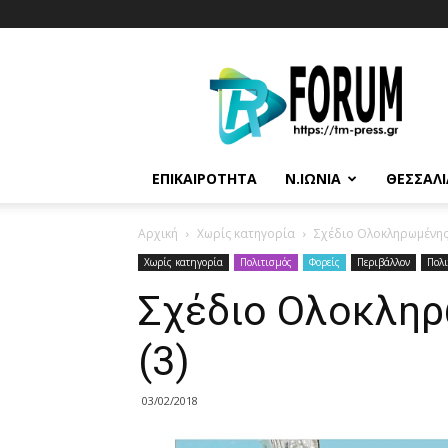
T.M.
Press
ΕΠΙΚΑΙΡΌΤΗΤΑ
Ν.ΙΩΝΊΑ
ΘΕΣΣΑΛΊ
Αρχική
Χωρίς κατηγορία
Σχέδιο Ολοκληρωμένης
Χωρίς κατηγορία
Πολιτισμός
Φορείς
Περιβάλλον
Πολι
Σχέδιο Ολοκληρ
(3)
03/02/2018