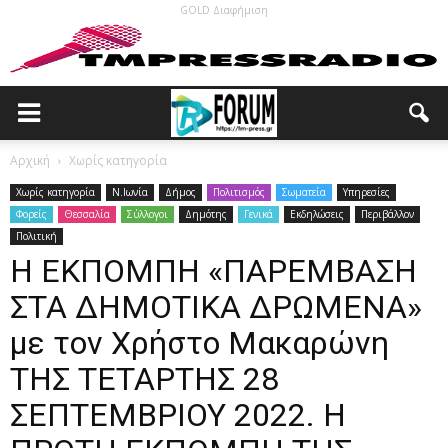
GOLD Διαφήμιση
Αρχική
Χωρίς κατηγορία
Χωρίς κατηγορία
N.Ιωνία
Δήμος
Πολιτισμός
Σωματεία
Υπηρεσίες
Φορείς
Θεσσαλία
Σύλλογοι
Δημότης
Γενικά
Εκδηλώσεις
Περιβάλλον
Πολιτική
Η ΕΚΠΟΜΠΗ «ΠΑΡΕΜΒΑΣΗ
ΣΤΑ ΔΗΜΟΤΙΚΑ ΔΡΩΜΕΝΑ»
με τον Χρήστο Μακαρώνη
ΤΗΣ ΤΕΤΑΡΤΗΣ 28
ΣΕΠΤΕΜΒΡΙΟΥ 2022. Η