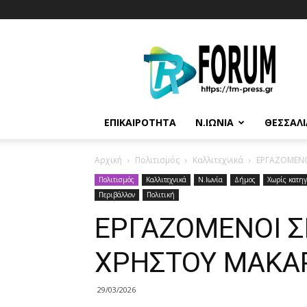
T.M.
Press
ΕΠΙΚΑΙΡΌΤΗΤΑ
Ν.ΙΩΝΊΑ
ΘΕΣΣΑΛΊ
Αρχική
Πολιτισμός
Καλλιτεχνικά
ΕΡΓΑΖΟΜΕΝΟ
Πολιτισμός
Καλλιτεχνικά
N.Ιωνία
Δήμος
Χωρίς κατηγ
Περιβάλλον
Πολιτική
ΕΡΓΑΖΟΜΕΝΟΙ Σ
ΧΡΗΣΤΟΥ ΜΑΚΑ
29/03/2026