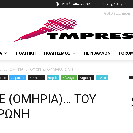
C
28.8
Πέμπτη, 6 Αυγούστο
Athens, GR
GOLD Διαφήμιση
Α
ΠΟΛΙΤΙΚΉ
ΠΟΛΙΤΙΣΜΌΣ
ΠΕΡΙΒΆΛΛΟΝ
FORU
Ι ΣΕ (ΟΜΗΡΙΑ)… ΤΟΥ ΧΡΗΣΤΟΥ ΜΑΚΑΡΩΝΗ
ορία
Σωματεία
Υπηρεσίες
Φορείς
Σύλλογοι
Δημότης
Γενικά
Ε (ΟΜΗΡΙΑ)… ΤΟΥ
ΡΩΝΗ