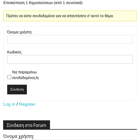
Επισκόπηση 1 δημοσιεύσεων (από 1 συνολικά)
Πρέπει να είστε συνδεδεμένοι για να απαντήσετε σ' αυτό το θέμα.
Όνομα χρήστη:
Κωδικός:
Να παραμείνω
συνδεδεμένος/η
Σύνδεση
Log in
/
Register
Σύνδεση στο Forum
Όνομα χρήστη: