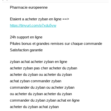
Pharmacie europeenne
Etaient a acheter zyban en ligne ==>
https://tinyurl.com/p7xdu5yw
24h support en ligne
Pilules bonus et grandes remises sur chaque commande
Satisfaction garantie
zyban achat acheter zyban en ligne
acheter zyban pas cher acheter du zyban
acheter du zyban ou acheter du zyban
achat zyban commander zyban
commander du zyban ou acheter zyban
ou acheter du zyban acheter du zyban
commander du zyban zyban achat en ligne
acheter du zyban achat zyban