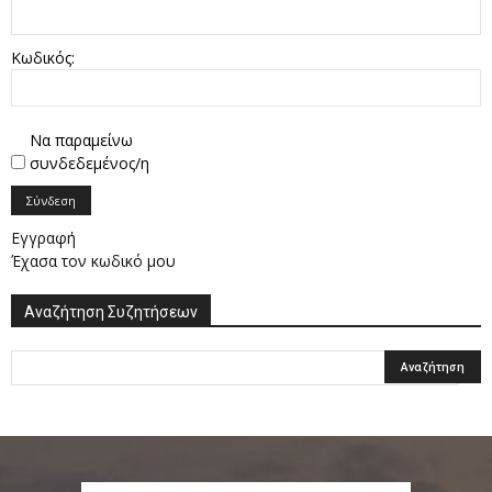
Κωδικός:
Να παραμείνω
συνδεδεμένος/η
Σύνδεση
Εγγραφή
Έχασα τον κωδικό μου
Αναζήτηση Συζητήσεων