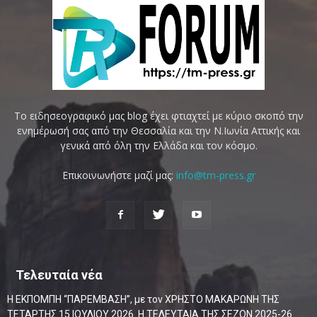
Το ειδησεογραφικό μας blog έχει φτιαχτεί με κύριο σκοπό την
ενημέρωσή σας από την Θεσσαλία και την Ν.Ιωνία Αττικής και
γενικά από όλη την Ελλάδα και τον κόσμο.
Επικοινωνήστε μαζί μας:
info@tm-press.gr
Τελευταία νέα
Η ΕΚΠΟΜΠΗ “ΠΑΡΕΜΒΑΣΗ”, με τον ΧΡΗΣΤΟ ΜΑΚΑΡΩΝΗ ΤΗΣ
ΤΕΤΑΡΤΗΣ 15 ΙΟΥΛΙΟΥ 2026. Η ΤΕΛΕΥΤΑΙΑ ΤΗΣ ΣΕΖΟΝ 2025-26.