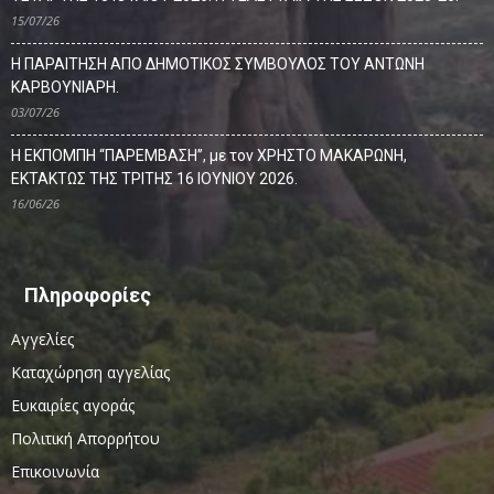
15/07/26
Η ΠΑΡΑΙΤΗΣΗ ΑΠΟ ΔΗΜΟΤΙΚΟΣ ΣΥΜΒΟΥΛΟΣ ΤΟΥ ΑΝΤΩΝΗ
ΚΑΡΒΟΥΝΙΑΡΗ.
03/07/26
Η ΕΚΠΟΜΠΗ “ΠΑΡΕΜΒΑΣΗ”, με τον ΧΡΗΣΤΟ ΜΑΚΑΡΩΝΗ,
ΕΚΤΑΚΤΩΣ ΤΗΣ ΤΡΙΤΗΣ 16 ΙΟΥΝΙΟΥ 2026.
16/06/26
Πληροφορίες
Αγγελίες
Καταχώρηση αγγελίας
Ευκαιρίες αγοράς
Πολιτική Απορρήτου
Επικοινωνία