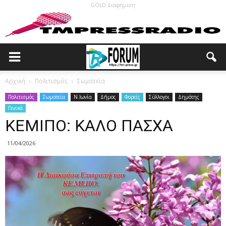
GOLD Διαφήμιση
Αρχική
Πολιτισμός
Σωματεία
Πολιτισμός
Σωματεία
N.Ιωνία
Δήμος
Φορείς
Σύλλογοι
Δημότης
Γενικά
ΚΕΜΙΠΟ: ΚΑΛΟ ΠΑΣΧΑ
11/04/2026