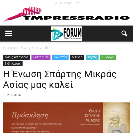
GOLD Διαφήμιση
Αρχική
Χωρίς κατηγορία
Χωρίς κατηγορία
Πολιτισμός
Σωματεία
N.Ιωνία
Φορείς
Σύλλογοι
Εκδηλώσεις
Η Ένωση Σπάρτης Μικράς
Ασίας μας καλεί
19/11/2016