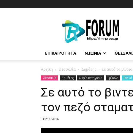
T.M.
Press
ΕΠΙΚΑΙΡΌΤΗΤΑ
Ν.ΙΩΝΊΑ
ΘΕΣΣΑΛΊ
Αρχική
Θεσσαλία
Δημότης
Σε αυτό το βιντε
Θεσσαλία
Δημότης
Χωρίς κατηγορία
Τρίκαλα
Γενικά
Σε αυτό το βιντ
τον πεζό σταματ
30/11/2016