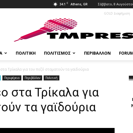
C
34.1
Σάββατο, 8 Αυγούστου
Athens, GR
GOLD Διαφήμιση
Α
ΠΟΛΙΤΙΚΉ
ΠΟΛΙΤΙΣΜΌΣ
ΠΕΡΙΒΆΛΛΟΝ
FORU
ο στα Τρίκαλα για τον πεζό σταματούν τα γαϊδούρια
Περιφέρεια
Περιβάλλον
Πολιτική
εο στα Τρίκαλα για
ούν τα γαϊδούρια