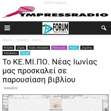
GOLD Διαφήμιση
Αρχική
N.Ιωνία
Δήμος
N.Ιωνία
Δήμος
Χωρίς κατηγορία
Πολιτισμός
Φορείς
Δημότης
Εκδηλώσεις
Γενικά
Το ΚΕ.ΜΙ.ΠΟ. Νέας Ιωνίας
μας προσκαλεί σε
παρουσίαση βιβλίου
10/06/2019