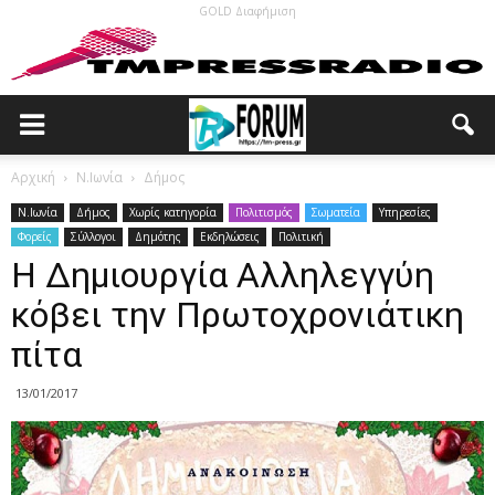
GOLD Διαφήμιση
Αρχική
N.Ιωνία
Δήμος
N.Ιωνία
Δήμος
Χωρίς κατηγορία
Πολιτισμός
Σωματεία
Υπηρεσίες
Φορείς
Σύλλογοι
Δημότης
Εκδηλώσεις
Πολιτική
Η Δημιουργία Αλληλεγγύη
κόβει την Πρωτοχρονιάτικη
πίτα
13/01/2017