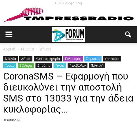
GOLD Διαφήμιση
Αρχική
N.Ιωνία
Δήμος
N.Ιωνία
Δήμος
Χωρίς κατηγορία
Πολιτισμός
Σωματεία
Υπηρεσίες
Φορείς
Σύλλογοι
Δημότης
Γενικά
Περιβάλλον
Πολιτική
CoronaSMS – Εφαρμογή που
διευκολύνει την αποστολή
SMS στο 13033 για την άδεια
κυκλοφορίας…
03/04/2020