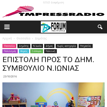
GOLD Διαφήμιση
Αρχική
Θεσσαλία
Δημότης
Θεσσαλία
Δημότης
N.Ιωνία
Δήμος
Χωρίς κατηγορία
Υπηρεσίες
Πολιτισμός
Φορείς
Σύλλογοι
Πολιτική
ΕΠΙΣΤΟΛΗ ΠΡΟΣ ΤΟ ΔΗΜ.
ΣΥΜΒΟΥΛΙΟ Ν.ΙΩΝΙΑΣ
23/10/2016