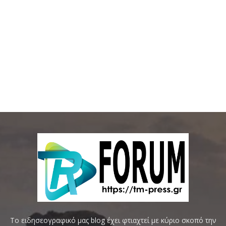
Το ειδησεογραφικό μας blog έχει φτιαχτεί με κύριο σκοπό την