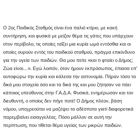
Ο 2ος Παιδικός Σταθμός είναι ένα παλιό κτίριο, με κακή
συντήρηση, και φυσικά με μείζον θέμα τις γάτες που υπάρχουν
στον περίβολο, τις οποίες ταΐζει μια κυρία ωμά εντόσθια και οι
οποίες ουρούν εντός του παιδικού σταθμού, πράγμα επικίνδυνο
για την υγεία των παιδιών. Θα μου πείτε «και τι φταίει ο Δήμος;
Ζώα είναι…». Εγώ λοιπόν, όταν ήμουν εκπρόσωπος, έπιασα επ’
αυτοφώρω την κυρία και κάλεσα την αστυνομία. Πήραν τόσο τα
δικά μου στοιχεία όσο και τα δικά της και μου ζήτησαν να πάει
κάποιος υπεύθυνος στην Γ.Α.Δ.Α. Φυσικά, ενημέρωσαν και τον
διευθυντή, ο οποίος δεν πήγε ποτέ! Ο Δήμος πλέον, βάση
νόμου, υποχρεούται να μαζέψει τα αδέσποτα γιατί διαφορετικά
παρεμβαίνει εισαγγελέας. Πόσο μάλλον σε αυτή την
περίπτωση, που τίθεται θέμα υγείας των μικρών παιδιών.