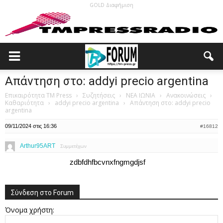
GOLD Διαφήμιση
Απάντηση στο: addyi precio argentina
Επικαιρότητα TM Press
›
Συζητήσεις
›
ΝΕΑ ΙΩΝΙΑ
›
Ανακοινώσεις
›
Καθαριότητα
›
addyi precio argentina
›
Απάντηση στο: addyi precio
argentina
09/11/2024 στις 16:36
#16812
Arthur95ART
Συμμετέχων
zdbfdhfbcvnxfngmgdjsf
Σύνδεση στο Forum
Όνομα χρήστη: