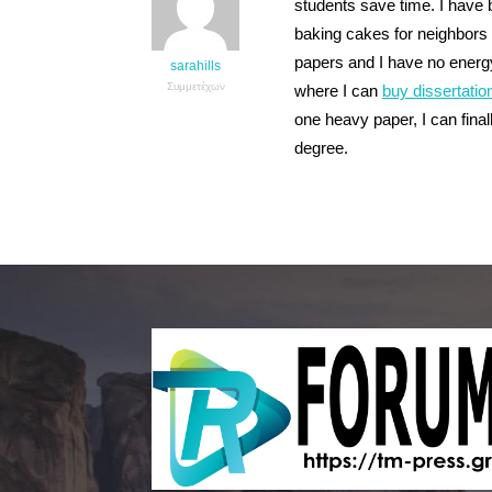
students save time. I have 
baking cakes for neighbors
papers and I have no energy
sarahills
Συμμετέχων
where I can
buy dissertatio
one heavy paper, I can fina
degree.