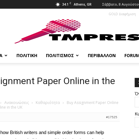
C
34.1
Σάββατο, 8 Αυγούστου
Athens, GR
GOLD Διαφήμιση
Α
ΠΟΛΙΤΙΚΉ
ΠΟΛΙΤΙΣΜΌΣ
ΠΕΡΙΒΆΛΛΟΝ
FORU
ignment Paper Online in the
Ό
›
Ανακοινώσεις
›
Καθαριότητα
›
Buy Assignment Paper Online
ne in the UK
Κ
#17525
 how British writers and simple order forms can help