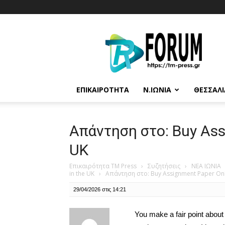
T.M.
Press
ΕΠΙΚΑΙΡΌΤΗΤΑ
Ν.ΙΩΝΊΑ
ΘΕΣΣΑΛΊ
Απάντηση στο: Buy Ass
UK
Επικαιρότητα TM Press
›
Συζητήσεις
›
ΝΕΑ ΙΩΝΙΑ
in the UK
›
Απάντηση στο: Buy Assignment Paper Onli
29/04/2026 στις 14:21
You make a fair point about