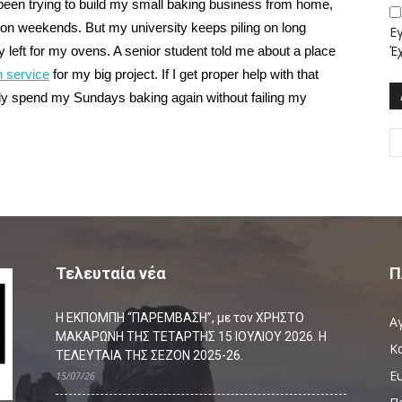
been trying to build my small baking business from home,
 on weekends. But my university keeps piling on long
Ε
Έ
 left for my ovens. A senior student told me about a place
n service
for my big project. If I get proper help with that
lly spend my Sundays baking again without failing my
Τελευταία νέα
Π
Η ΕΚΠΟΜΠΗ “ΠΑΡΕΜΒΑΣΗ”, με τον ΧΡΗΣΤΟ
Α
ΜΑΚΑΡΩΝΗ ΤΗΣ ΤΕΤΑΡΤΗΣ 15 ΙΟΥΛΙΟΥ 2026. Η
Κ
ΤΕΛΕΥΤΑΙΑ ΤΗΣ ΣΕΖΟΝ 2025-26.
Ευ
15/07/26