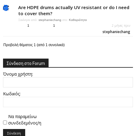
Are HDPE drums actually UV resistant or do I need
to cover them?
Ξεκίνησε από:
stephaniechang
στο:
Καθαριότητα
2 μήνες πριν
1
1
stephaniechang
Προβολή θέματος 1 (από 1 συνολικά)
Σύνδεση στο Forum
Όνομα χρήστη:
Κωδικός:
Να παραμείνω
συνδεδεμένος/η
Σύνδεση