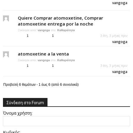
vangoga
Quiere Comprar atomoxetine, Comprar
atomoxetine entrega por la noche
Ξεκίνησε από:
vangoga
στο:
Καθαριότητα
3 έτη, 3 μήνες πριν
1
1
vangoga
atomoxetine a la venta
Ξεκίνησε από:
vangoga
στο:
Καθαριότητα
3 έτη, 3 μήνες πριν
1
1
vangoga
Προβολή 6 θεμάτων - 1 έως 6 (από 6 συνολικά)
Σύνδεση στο Forum
Όνομα χρήστη:
Κωδικός: