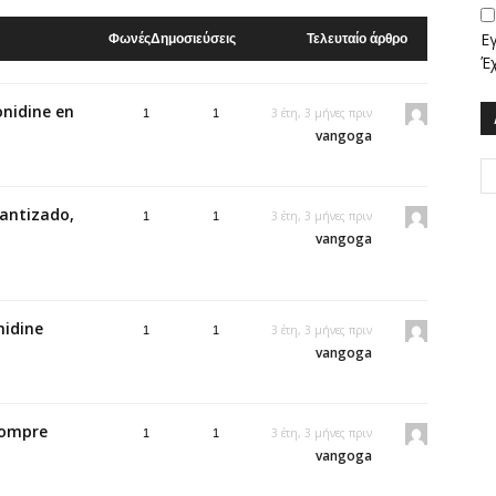
Ε
Φωνές
Δημοσιεύσεις
Τελευταίο άρθρο
Έ
onidine en
3 έτη, 3 μήνες πριν
1
1
vangoga
rantizado,
3 έτη, 3 μήνες πριν
1
1
vangoga
nidine
3 έτη, 3 μήνες πριν
1
1
vangoga
compre
3 έτη, 3 μήνες πριν
1
1
vangoga