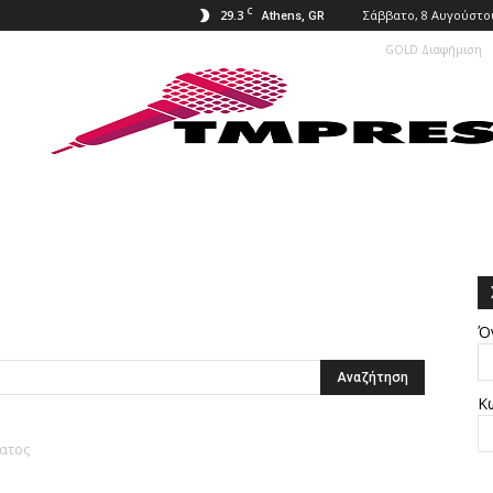
C
29.3
Σάββατο, 8 Αυγούστου
Athens, GR
GOLD Διαφήμιση
Ό
Κ
ματος