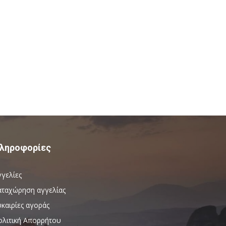
ληροφορίες
γγελίες
αταχώρηση αγγελίας
καιρίες αγοράς
ολιτική Απορρήτου