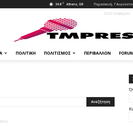
C
34.8
Παρασκευή, 7 Αυγούστου
Athens, GR
GOLD Διαφήμιση
Α
ΠΟΛΙΤΙΚΉ
ΠΟΛΙΤΙΣΜΌΣ
ΠΕΡΙΒΆΛΛΟΝ
FORU
Ό
Κ
ματος