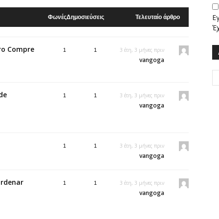
Ε
Φωνές
Δημοσιεύσεις
Τελευταίο άρθρο
Έ
uro Compre
3 έτη, 3 μήνες πριν
1
1
vangoga
de
3 έτη, 3 μήνες πριν
1
1
vangoga
3 έτη, 3 μήνες πριν
1
1
vangoga
ordenar
3 έτη, 3 μήνες πριν
1
1
vangoga