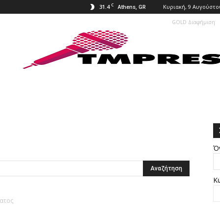
C
31.4
Κυριακή, 9 Αυγούστο
Athens, GR
GOLD Διαφήμιση
Ό
Κ
ματος