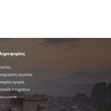
ληροφορίες
γγελίες
αταχώρηση αγγελίας
καιρίες αγοράς
ολιτική Απορρήτου
πικοινωνία