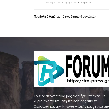
Ξεκίνησε από:
vangoga
στο:
Καθαριότητα
Προβολή 9 θεμάτων - 1 έως 9 (από 9 συνολικά)
Το ειδησεογραφικό μας blog έχει φτιαχτεί με
κύριο σκοπό την ενημέρωσή σας από την
Θεσσαλία και την Ν.Ιωνία Αττικής και γενικά απ