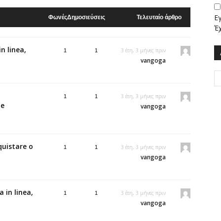
Ε
Φωνές
Δημοσιεύσεις
Τελευταίο άρθρο
Έ
n linea,
3 έτη, 3 μήνες πριν
1
1
vangoga
3 έτη, 3 μήνες πριν
1
1
te
vangoga
quistare o
3 έτη, 3 μήνες πριν
1
1
vangoga
 in linea,
3 έτη, 3 μήνες πριν
1
1
vangoga