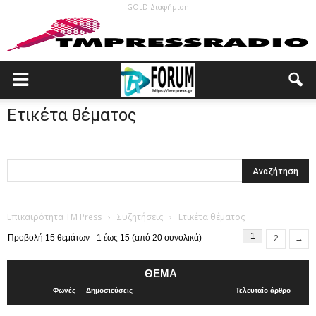
GOLD Διαφήμιση
Ετικέτα θέματος
Επικαιρότητα TM Press
›
Συζητήσεις
›
Ετικέτα θέματος
1
Προβολή 15 θεμάτων - 1 έως 15 (από 20 συνολικά)
2
→
ΘΈΜΑ
Φωνές
Δημοσιεύσεις
Τελευταίο άρθρο