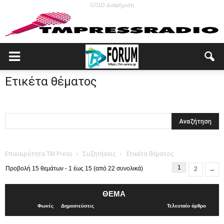
GOLD Διαφήμιση
Ετικέτα θέματος
Επικαιρότητα TM Press
›
Συζητήσεις
›
Ετικέτα θέματος
1
Προβολή 15 θεμάτων - 1 έως 15 (από 22 συνολικά)
2
→
ΘΈΜΑ
Φωνές
Δημοσιεύσεις
Τελευταίο άρθρο