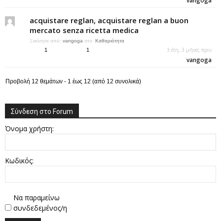
vangoga
acquistare reglan, acquistare reglan a buon
mercato senza ricetta medica
Ξεκίνησε από:
vangoga
στο:
Καθαριότητα
3 έτη, 3 μήνες πριν
1
1
vangoga
Προβολή 12 θεμάτων - 1 έως 12 (από 12 συνολικά)
Σύνδεση στο Forum
Όνομα χρήστη:
Κωδικός:
Να παραμείνω
συνδεδεμένος/η