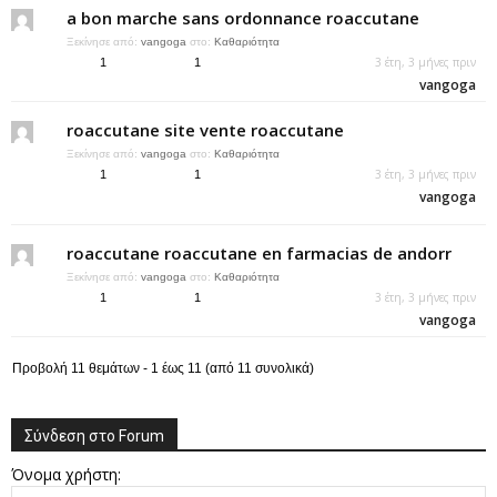
a bon marche sans ordonnance roaccutane
Ξεκίνησε από:
vangoga
στο:
Καθαριότητα
3 έτη, 3 μήνες πριν
1
1
vangoga
roaccutane site vente roaccutane
Ξεκίνησε από:
vangoga
στο:
Καθαριότητα
3 έτη, 3 μήνες πριν
1
1
vangoga
roaccutane roaccutane en farmacias de andorr
Ξεκίνησε από:
vangoga
στο:
Καθαριότητα
3 έτη, 3 μήνες πριν
1
1
vangoga
Προβολή 11 θεμάτων - 1 έως 11 (από 11 συνολικά)
Σύνδεση στο Forum
Όνομα χρήστη: