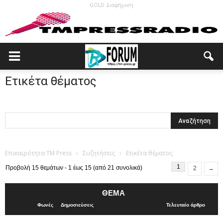
GOLD Διαφήμιση
Ετικέτα θέματος
Επικαιρότητα TM Press
›
Συζητήσεις
›
Ετικέτα θέματος
1
Προβολή 15 θεμάτων - 1 έως 15 (από 21 συνολικά)
2
→
ΘΈΜΑ
Φωνές
Δημοσιεύσεις
Τελευταίο άρθρο