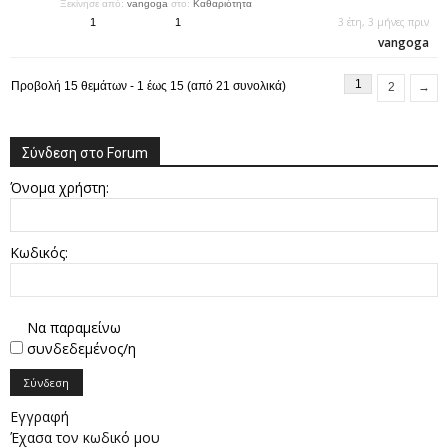
Ξεκίνησε από:
vangoga
στο:
Καθαριότητα
3 έτη, 3 μήνες πριν
1
1
vangoga
1
Προβολή 15 θεμάτων - 1 έως 15 (από 21 συνολικά)
2
→
Σύνδεση στο Forum
Όνομα χρήστη:
Κωδικός:
Να παραμείνω
συνδεδεμένος/η
Σύνδεση
Εγγραφή
Έχασα τον κωδικό μου