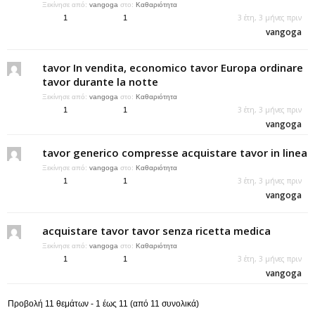
Ξεκίνησε από:
vangoga
στο:
Καθαριότητα
3 έτη, 3 μήνες πριν
1
1
vangoga
tavor In vendita, economico tavor Europa ordinare
tavor durante la notte
Ξεκίνησε από:
vangoga
στο:
Καθαριότητα
3 έτη, 3 μήνες πριν
1
1
vangoga
tavor generico compresse acquistare tavor in linea
Ξεκίνησε από:
vangoga
στο:
Καθαριότητα
3 έτη, 3 μήνες πριν
1
1
vangoga
acquistare tavor tavor senza ricetta medica
Ξεκίνησε από:
vangoga
στο:
Καθαριότητα
3 έτη, 3 μήνες πριν
1
1
vangoga
Προβολή 11 θεμάτων - 1 έως 11 (από 11 συνολικά)