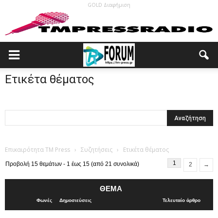
GOLD Διαφήμιση
Ετικέτα θέματος
Επικαιρότητα TM Press
›
Συζητήσεις
›
Ετικέτα θέματος
1
Προβολή 15 θεμάτων - 1 έως 15 (από 21 συνολικά)
2
→
ΘΈΜΑ
Φωνές
Δημοσιεύσεις
Τελευταίο άρθρο