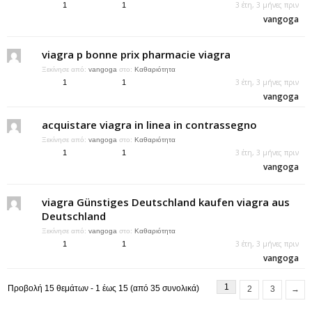
3 έτη, 3 μήνες πριν
1
1
vangoga
viagra p bonne prix pharmacie viagra
Ξεκίνησε από:
vangoga
στο:
Καθαριότητα
3 έτη, 3 μήνες πριν
1
1
vangoga
acquistare viagra in linea in contrassegno
Ξεκίνησε από:
vangoga
στο:
Καθαριότητα
3 έτη, 3 μήνες πριν
1
1
vangoga
viagra Günstiges Deutschland kaufen viagra aus
Deutschland
Ξεκίνησε από:
vangoga
στο:
Καθαριότητα
3 έτη, 3 μήνες πριν
1
1
vangoga
1
Προβολή 15 θεμάτων - 1 έως 15 (από 35 συνολικά)
2
3
→