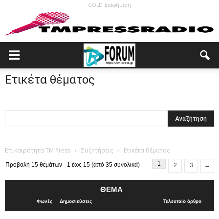
GOLD Διαφήμιση
Ετικέτα θέματος
Επικαιρότητα TM Press
›
Συζητήσεις
›
Ετικέτα θέματος
1
Προβολή 15 θεμάτων - 1 έως 15 (από 35 συνολικά)
2
3
→
ΘΈΜΑ
Φωνές
Δημοσιεύσεις
Τελευταίο άρθρο