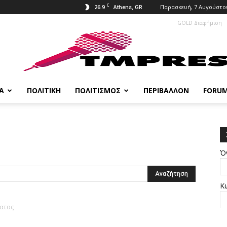
C
26.9
Παρασκευή, 7 Αυγούστου
Athens, GR
GOLD Διαφήμιση
Α
ΠΟΛΙΤΙΚΉ
ΠΟΛΙΤΙΣΜΌΣ
ΠΕΡΙΒΆΛΛΟΝ
FORU
Ό
Κ
ματος