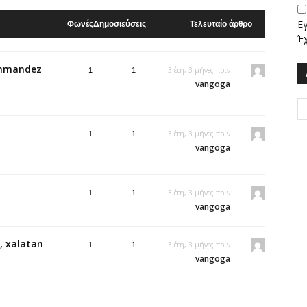
Ε
Φωνές
Δημοσιεύσεις
Τελευταίο άρθρο
Έ
ommandez
3 έτη, 3 μήνες πριν
1
1
vangoga
3 έτη, 3 μήνες πριν
1
1
vangoga
3 έτη, 3 μήνες πριν
1
1
vangoga
, xalatan
3 έτη, 3 μήνες πριν
1
1
vangoga