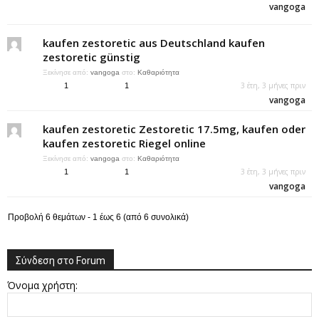
vangoga
kaufen zestoretic aus Deutschland kaufen
zestoretic günstig
Ξεκίνησε από:
vangoga
στο:
Καθαριότητα
3 έτη, 3 μήνες πριν
1
1
vangoga
kaufen zestoretic Zestoretic 17.5mg, kaufen oder
kaufen zestoretic Riegel online
Ξεκίνησε από:
vangoga
στο:
Καθαριότητα
3 έτη, 3 μήνες πριν
1
1
vangoga
Προβολή 6 θεμάτων - 1 έως 6 (από 6 συνολικά)
Σύνδεση στο Forum
Όνομα χρήστη: