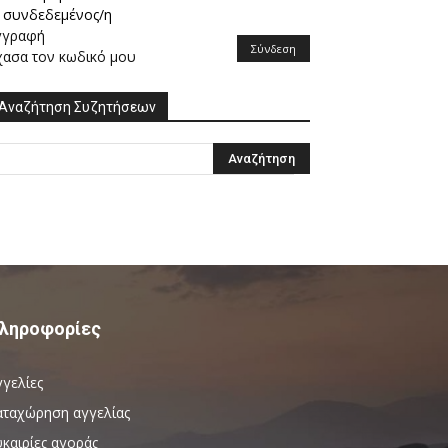
συνδεδεμένος/η
γγραφή
Σύνδεση
χασα τον κωδικό μου
Αναζήτηση Συζητήσεων
ληροφορίες
γγελίες
αταχώρηση αγγελίας
καιρίες αγοράς