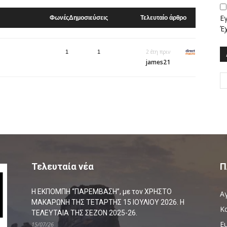
Ε
Φωνές
Δημοσιεύσεις
Τελευταίο άρθρο
Έ
2 έτη πριν
1
1
james21
Τελευταία νέα
Π
Η ΕΚΠΟΜΠΗ “ΠΑΡΕΜΒΑΣΗ”, με τον ΧΡΗΣΤΟ
Α
ΜΑΚΑΡΩΝΗ ΤΗΣ ΤΕΤΑΡΤΗΣ 15 ΙΟΥΛΙΟΥ 2026. Η
Κ
ΤΕΛΕΥΤΑΙΑ ΤΗΣ ΣΕΖΟΝ 2025-26.
Ευ
15/07/26