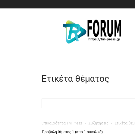
T.M.
Press
Ετικέτα θέματος
Επικαιρότητα TM Press
›
Συζητήσεις
›
Ετικέτα θέ
Προβολή θέματος 1 (από 1 συνολικά)