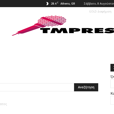
C
28.4
Σάββατο, 8 Αυγούστου
Athens, GR
GOLD Διαφήμιση
Ό
Κ
ματος