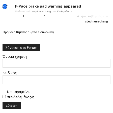
F-Pace brake pad warning appeared
Ξεκίνησε από:
stephaniechang
στο:
Καθαριότητα
4 μήνες, 4 εβδομάδες πριν
1
1
stephaniechang
Προβολή θέματος 1 (από 1 συνολικά)
Σύνδεση στο Forum
Όνομα χρήστη:
Κωδικός:
Να παραμείνω
συνδεδεμένος/η
Σύνδεση