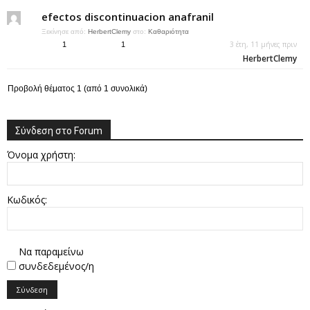
efectos discontinuacion anafranil
Ξεκίνησε από:
HerbertClemy
στο:
Καθαριότητα
3 έτη, 11 μήνες πριν
1
1
HerbertClemy
Προβολή θέματος 1 (από 1 συνολικά)
Σύνδεση στο Forum
Όνομα χρήστη:
Κωδικός:
Να παραμείνω
συνδεδεμένος/η
Σύνδεση