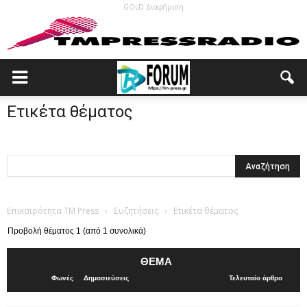
GOLD Διαφήμιση
Ετικέτα θέματος
Επικαιρότητα TM Press
›
Συζητήσεις
›
Ετικέτα θέματος
Προβολή θέματος 1 (από 1 συνολικά)
ΘΈΜΑ
Φωνές
Δημοσιεύσεις
Τελευταίο άρθρο