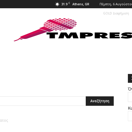
C
31.9
Πέμπτη, 6 Αυγούστο
Athens, GR
GOLD Διαφήμιση
Ό
Κ
ματος