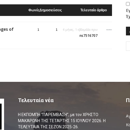
Ε
Φωνές
Δημοσιεύσεις
Τελευταίο άρθρο
Έ
ages of
4 μήνες, 1 εβδομάδα πριν
1
1
ns7516707
Τελευταία νέα
Π
Η ΕΚΠΟΜΠΗ “ΠΑΡΕΜΒΑΣΗ”, με τον ΧΡΗΣΤΟ
Α
ΜΑΚΑΡΩΝΗ ΤΗΣ ΤΕΤΑΡΤΗΣ 15 ΙΟΥΛΙΟΥ 2026. Η
Κ
ΤΕΛΕΥΤΑΙΑ ΤΗΣ ΣΕΖΟΝ 2025-26.