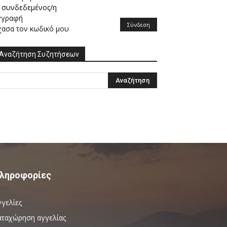
συνδεδεμένος/η
γγραφή
Σύνδεση
χασα τον κωδικό μου
Αναζήτηση Συζητήσεων
ληροφορίες
γγελίες
αταχώρηση αγγελίας