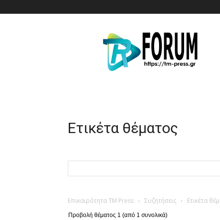
T.M.
Press
Ετικέτα θέματος
Επικαιρότητα TM Press
›
Συζητήσεις
›
Ετικέτα θέ
Προβολή θέματος 1 (από 1 συνολικά)