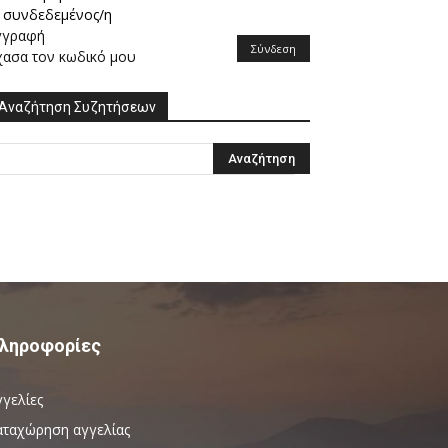
συνδεδεμένος/η
γγραφή
Σύνδεση
χασα τον κωδικό μου
Αναζήτηση Συζητήσεων
ληροφορίες
γγελίες
αταχώρηση αγγελίας