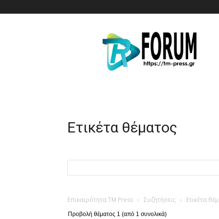
T.M.
Press
Ετικέτα θέματος
Επικαιρότητα TM Press
›
Συζητήσεις
›
Ετικέτα θέ
Προβολή θέματος 1 (από 1 συνολικά)