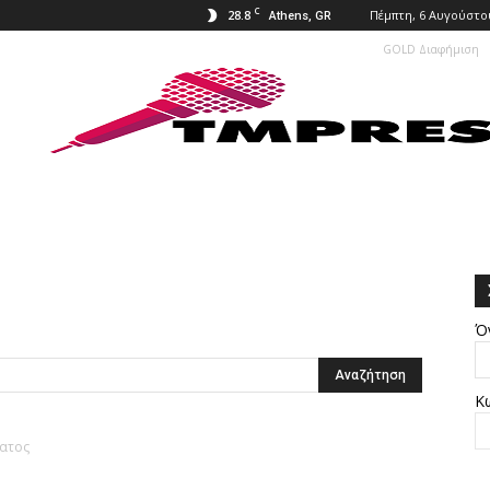
C
28.8
Πέμπτη, 6 Αυγούστο
Athens, GR
GOLD Διαφήμιση
Ό
Κ
ματος