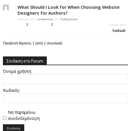
What Should I Look for When Choosing Website
Designers for Authors?
Ξεκίνησε από:
cecilamoore
στο:
Καθαριότητα
1 μήνα πριν
2
2
hadiaali
Προβολή θέματος 1 (από 1 συνολικά)
Σύνδεση στο Forum
Όνομα χρήστη:
Κωδικός:
Να παραμείνω
συνδεδεμένος/η
Σύνδεση