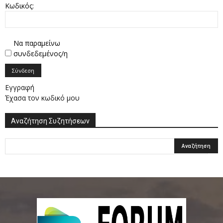
Κωδικός:
Να παραμείνω
συνδεδεμένος/η
Σύνδεση
Εγγραφή
Έχασα τον κωδικό μου
Αναζήτηση Συζητήσεων