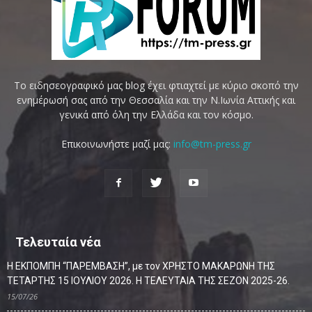
Το ειδησεογραφικό μας blog έχει φτιαχτεί με κύριο σκοπό την
ενημέρωσή σας από την Θεσσαλία και την Ν.Ιωνία Αττικής και
γενικά από όλη την Ελλάδα και τον κόσμο.
Επικοινωνήστε μαζί μας:
info@tm-press.gr
Τελευταία νέα
Η ΕΚΠΟΜΠΗ “ΠΑΡΕΜΒΑΣΗ”, με τον ΧΡΗΣΤΟ ΜΑΚΑΡΩΝΗ ΤΗΣ
ΤΕΤΑΡΤΗΣ 15 ΙΟΥΛΙΟΥ 2026. Η ΤΕΛΕΥΤΑΙΑ ΤΗΣ ΣΕΖΟΝ 2025-26.
15/07/26