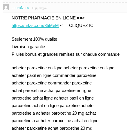
LauraNuss
Συμμετέχων
NOTRE PHARMACIE EN LIGNE ==>
https://urlzs.com/85MeM
<== CLIQUEZ ICI
Seulement 100% qualite
Livraison garantie
Pilules bonus et grandes remises sur chaque commande
acheter paroxetine en ligne acheter paroxetine en ligne
acheter paxil en ligne commander paroxetine
acheter paroxetine commander paroxetine
achat paroxetine achat paroxetine en ligne
paroxetine achat ligne acheter paxil en ligne
paroxetine achat en ligne paroxetine acheter
paroxetine a acheter paroxetine 20 mg achat
paroxetine a acheter paroxetine achat en ligne
acheter paroxetine achat paroxetine 20 mg