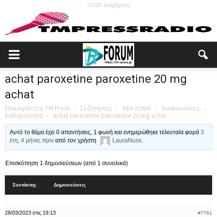
GOLD Διαφήμιση
achat paroxetine paroxetine 20 mg
achat
Επικαιρότητα TM Press
›
Συζητήσεις
›
ΝΕΑ ΙΩΝΙΑ
›
Ανακοινώσεις
›
Καθαριότητα
›
achat paroxetine paroxetine 20 mg achat
Αυτό το θέμα έχει 0 απαντήσεις, 1 φωνή και ενημερώθηκε τελευταία φορά
3
έτη, 4 μήνες πριν
από τον χρήστη
LauraNuss
.
Επισκόπηση 1 δημοσιεύσεων (από 1 συνολικά)
Συντάκτης
Δημοσιεύσεις
28/03/2023 στις 19:13
#7761