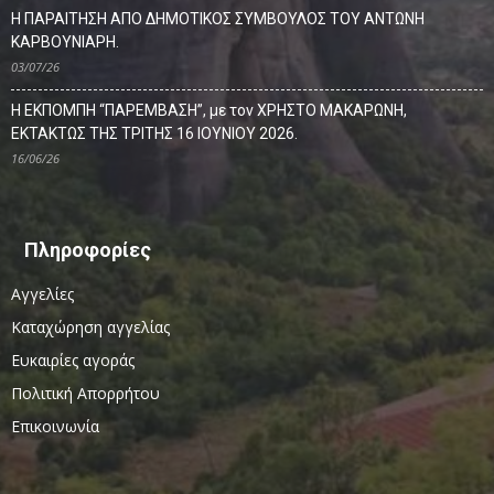
Η ΠΑΡΑΙΤΗΣΗ ΑΠΟ ΔΗΜΟΤΙΚΟΣ ΣΥΜΒΟΥΛΟΣ ΤΟΥ ΑΝΤΩΝΗ
ΚΑΡΒΟΥΝΙΑΡΗ.
03/07/26
Η ΕΚΠΟΜΠΗ “ΠΑΡΕΜΒΑΣΗ”, με τον ΧΡΗΣΤΟ ΜΑΚΑΡΩΝΗ,
ΕΚΤΑΚΤΩΣ ΤΗΣ ΤΡΙΤΗΣ 16 ΙΟΥΝΙΟΥ 2026.
16/06/26
Πληροφορίες
Αγγελίες
Καταχώρηση αγγελίας
Ευκαιρίες αγοράς
Πολιτική Απορρήτου
Επικοινωνία