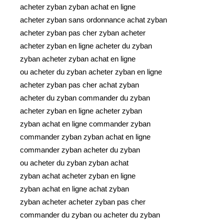
acheter zyban zyban achat en ligne
acheter zyban sans ordonnance achat zyban
acheter zyban pas cher zyban acheter
acheter zyban en ligne acheter du zyban
zyban acheter zyban achat en ligne
ou acheter du zyban acheter zyban en ligne
acheter zyban pas cher achat zyban
acheter du zyban commander du zyban
acheter zyban en ligne acheter zyban
zyban achat en ligne commander zyban
commander zyban zyban achat en ligne
commander zyban acheter du zyban
ou acheter du zyban zyban achat
zyban achat acheter zyban en ligne
zyban achat en ligne achat zyban
zyban acheter acheter zyban pas cher
commander du zyban ou acheter du zyban