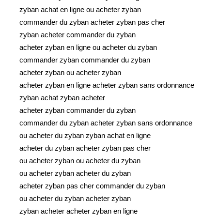
zyban achat en ligne ou acheter zyban
commander du zyban acheter zyban pas cher
zyban acheter commander du zyban
acheter zyban en ligne ou acheter du zyban
commander zyban commander du zyban
acheter zyban ou acheter zyban
acheter zyban en ligne acheter zyban sans ordonnance
zyban achat zyban acheter
acheter zyban commander du zyban
commander du zyban acheter zyban sans ordonnance
ou acheter du zyban zyban achat en ligne
acheter du zyban acheter zyban pas cher
ou acheter zyban ou acheter du zyban
ou acheter zyban acheter du zyban
acheter zyban pas cher commander du zyban
ou acheter du zyban acheter zyban
zyban acheter acheter zyban en ligne