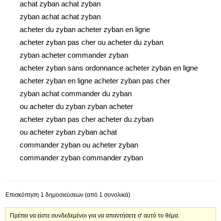
achat zyban achat zyban
zyban achat achat zyban
acheter du zyban acheter zyban en ligne
acheter zyban pas cher ou acheter du zyban
zyban acheter commander zyban
acheter zyban sans ordonnance acheter zyban en ligne
acheter zyban en ligne acheter zyban pas cher
zyban achat commander du zyban
ou acheter du zyban zyban acheter
acheter zyban pas cher acheter du zyban
ou acheter zyban zyban achat
commander zyban ou acheter zyban
commander zyban commander zyban
Επισκόπηση 1 δημοσιεύσεων (από 1 συνολικά)
Πρέπει να είστε συνδεδεμένοι για να απαντήσετε σ' αυτό το θέμα.