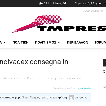
C
29.4
Παρασκευή, 7 Αυγούστου
Athens, GR
GOLD Διαφήμιση
Α
ΠΟΛΙΤΙΚΉ
ΠΟΛΙΤΙΣΜΌΣ
ΠΕΡΙΒΆΛΛΟΝ
FORU
 nolvadex consegna in
Ό
›
Ανακοινώσεις
›
Καθαριότητα
›
acquista nolvadex ora,
Κ
Τοποθέτηση ετικέτας:
buy nolvadex
κε τελευταία φορά
3 έτη, 3 μήνες πριν
από τον χρήστη
vangoga
.