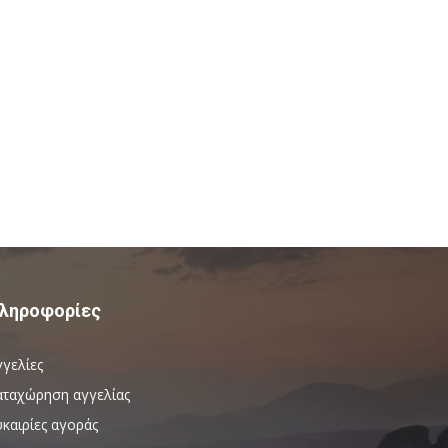
ληροφορίες
γγελίες
αταχώρηση αγγελίας
καιρίες αγοράς