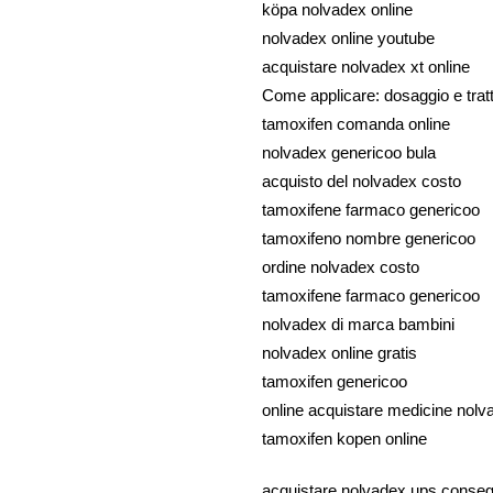
köpa nolvadex online
nolvadex online youtube
acquistare nolvadex xt online
Come applicare: dosaggio e tra
tamoxifen comanda online
nolvadex genericoo bula
acquisto del nolvadex costo
tamoxifene farmaco genericoo
tamoxifeno nombre genericoo
ordine nolvadex costo
tamoxifene farmaco genericoo
nolvadex di marca bambini
nolvadex online gratis
tamoxifen genericoo
online acquistare medicine nol
tamoxifen kopen online
acquistare nolvadex ups consegna