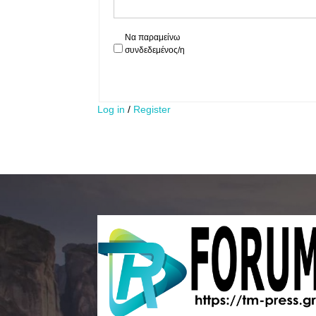
Να παραμείνω
συνδεδεμένος/η
Log in
/
Register