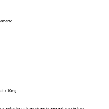
ttamento
vadex 10mg
, nolvadex ordinare sicuro in linea nolvadex in linea