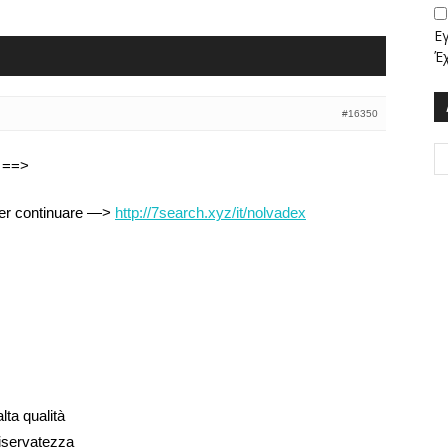
Ε
Έ
#16350
a ==>
er continuare —>
http://7search.xyz/it/nolvadex
lta qualità
iservatezza