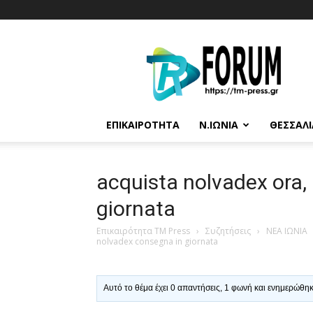
T.M.
Press
ΕΠΙΚΑΙΡΌΤΗΤΑ
Ν.ΙΩΝΊΑ
ΘΕΣΣΑΛΊ
acquista nolvadex ora,
giornata
Επικαιρότητα TM Press
›
Συζητήσεις
›
ΝΕΑ ΙΩΝΙΑ
nolvadex consegna in giornata
Αυτό το θέμα έχει 0 απαντήσεις, 1 φωνή και ενημερώθη