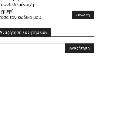
συνδεδεμένος/η
γγραφή
Σύνδεση
χασα τον κωδικό μου
Αναζήτηση Συζητήσεων