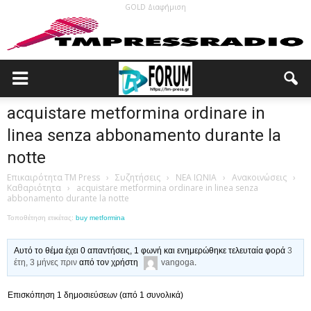
GOLD Διαφήμιση
acquistare metformina ordinare in
linea senza abbonamento durante la
notte
Επικαιρότητα TM Press
›
Συζητήσεις
›
ΝΕΑ ΙΩΝΙΑ
›
Ανακοινώσεις
›
Καθαριότητα
›
acquistare metformina ordinare in linea senza
abbonamento durante la notte
Τοποθέτηση ετικέτας:
buy metformina
Αυτό το θέμα έχει 0 απαντήσεις, 1 φωνή και ενημερώθηκε τελευταία φορά
3
έτη, 3 μήνες πριν
από τον χρήστη
vangoga
.
Επισκόπηση 1 δημοσιεύσεων (από 1 συνολικά)