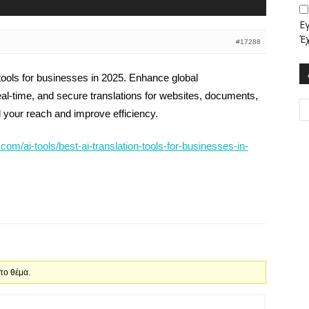
Ε
Έ
#17288
 tools for businesses in 2025. Enhance global
al-time, and secure translations for websites, documents,
your reach and improve efficiency.
.com/ai-tools/best-ai-translation-tools-for-businesses-in-
 το θέμα.