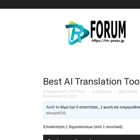
T.M.
Press
Best AI Translation Too
Επικαιρότητα TM Press
›
Συζητήσεις
›
ΝΕΑ ΙΩΝΙΑ
Businesses in 2025
Αυτό το θέμα έχει 0 απαντήσεις, 1 φωνή και ενημερώθη
deeapk836
.
Επισκόπηση 1 δημοσιεύσεων (από 1 συνολικά)