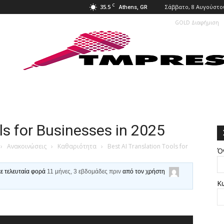
C
35.5
Σάββατο, 8 Αυγούστου
Athens, GR
GOLD Διαφήμιση
ls for Businesses in 2025
›
Ανακοινώσεις
›
Καθαριότητα
›
Best AI Translation Tools for
Ό
κε τελευταία φορά
11 μήνες, 3 εβδομάδες πριν
από τον χρήστη
Κ