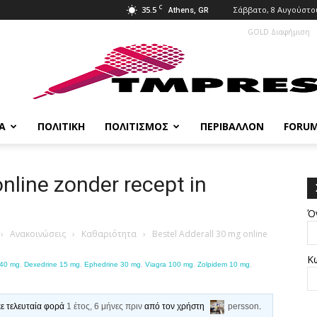
C
35.5
Σάββατο, 8 Αυγούστου
Athens, GR
GOLD Διαφήμιση
Α
ΠΟΛΙΤΙΚΉ
ΠΟΛΙΤΙΣΜΌΣ
ΠΕΡΙΒΆΛΛΟΝ
FORU
nline zonder recept in
Ό
›
Ανακοινώσεις
›
Καθαριότητα
›
Bestel Adderall 30 mg online
Κ
 40 mg
,
Dexedrine 15 mg
,
Ephedrine 30 mg
,
Viagra 100 mg
,
Zolpidem 10 mg
,
κε τελευταία φορά
1 έτος, 6 μήνες πριν
από τον χρήστη
persson
.