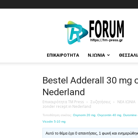
T.M.
Press
ΕΠΙΚΑΙΡΌΤΗΤΑ
Ν.ΙΩΝΊΑ
ΘΕΣΣΑΛΊ
Bestel Adderall 30 mg o
Nederland
Επικαιρότητα TM Press
›
Συζητήσεις
›
ΝΕΑ ΙΩΝΙΑ
zonder recept in Nederland
Τοποθέτηση ετικέτας:
Oxynorm 20 mg
,
Oxycontin 40 mg
,
Duromine
Vicodin 5-10 mg
Αυτό το θέμα έχει 0 απαντήσεις, 1 φωνή και ενημερώθη