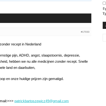
Ε
Έ
#17033
 zonder recept in Nederland
 ernstige pijn, ADHD, angst, slaapstoornis, depressie,
sheid, hebben we nu alle medicijnen zonder recept. Snelle
hele land en daarbuiten,
op en onze huidige prijzen zijn gematigd.
-mail:>>>
patrickbartoszewicz49@gmail.com