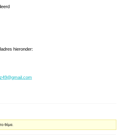
deerd
adres hieronder:
icz49@gmail.com
 το θέμα.