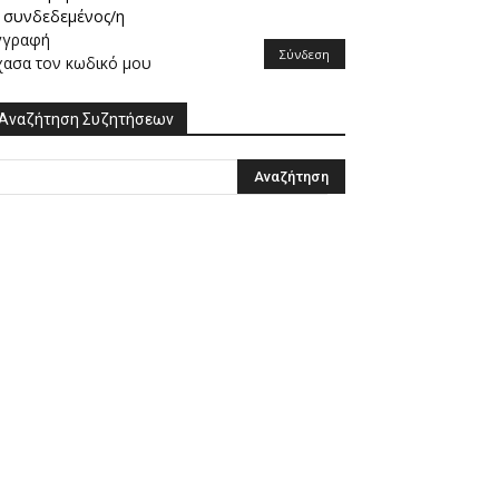
συνδεδεμένος/η
γγραφή
Σύνδεση
χασα τον κωδικό μου
Αναζήτηση Συζητήσεων