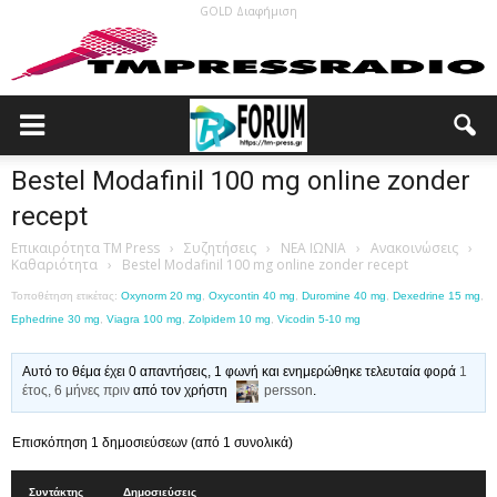
GOLD Διαφήμιση
Bestel Modafinil 100 mg online zonder
recept
Επικαιρότητα TM Press
›
Συζητήσεις
›
ΝΕΑ ΙΩΝΙΑ
›
Ανακοινώσεις
›
Καθαριότητα
›
Bestel Modafinil 100 mg online zonder recept
Τοποθέτηση ετικέτας:
Oxynorm 20 mg
,
Oxycontin 40 mg
,
Duromine 40 mg
,
Dexedrine 15 mg
,
Ephedrine 30 mg
,
Viagra 100 mg
,
Zolpidem 10 mg
,
Vicodin 5-10 mg
Αυτό το θέμα έχει 0 απαντήσεις, 1 φωνή και ενημερώθηκε τελευταία φορά
1
έτος, 6 μήνες πριν
από τον χρήστη
persson
.
Επισκόπηση 1 δημοσιεύσεων (από 1 συνολικά)
Συντάκτης
Δημοσιεύσεις