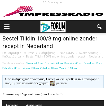
GOLD Διαφήμιση
Bestel Tilidin 100/8 mg online zonder
recept in Nederland
Επικαιρότητα TM Press
›
Συζητήσεις
›
ΝΕΑ ΙΩΝΙΑ
›
Ανακοινώσεις
›
Καθαριότητα
›
Bestel Tilidin 100/8 mg online zonder recept in Nederland
Τοποθέτηση ετικέτας:
Oxynorm 20 mg
,
Oxycontin 40 mg
,
Duromine 40 mg
,
Dexedrine 15 mg
,
Ephedrine 30 mg
,
Viagra 100 mg
,
Zolpidem 10 mg
,
Vicodin 5-10 mg
Αυτό το θέμα έχει 0 απαντήσεις, 1 φωνή και ενημερώθηκε τελευταία φορά
1
έτος, 6 μήνες πριν
από τον χρήστη
persson
.
Επισκόπηση 1 δημοσιεύσεων (από 1 συνολικά)
Συντάκτης
Δημοσιεύσεις