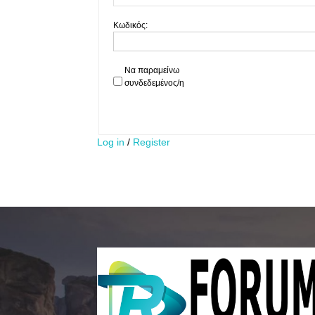
Κωδικός:
Να παραμείνω
συνδεδεμένος/η
Log in
/
Register