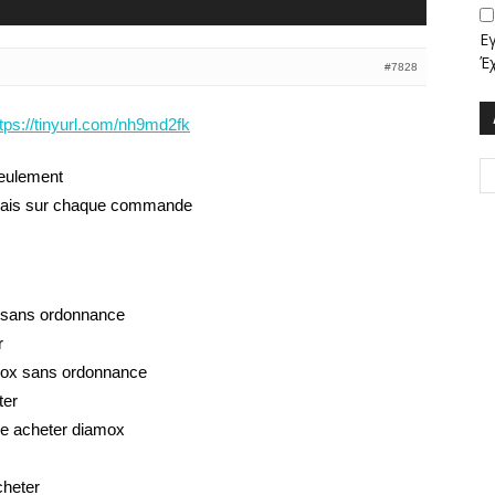
Ε
Έ
#7828
ttps://tinyurl.com/nh9md2fk
seulement
abais sur chaque commande
 sans ordonnance
r
mox sans ordonnance
ter
e acheter diamox
cheter