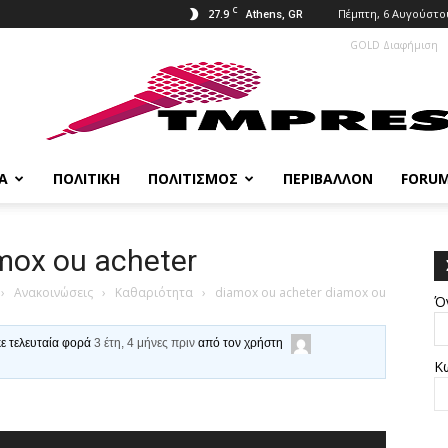
C
27.9
Πέμπτη, 6 Αυγούστο
Athens, GR
GOLD Διαφήμιση
Α
ΠΟΛΙΤΙΚΉ
ΠΟΛΙΤΙΣΜΌΣ
ΠΕΡΙΒΆΛΛΟΝ
FORU
mox ou acheter
›
Ανακοινώσεις
›
Καθαριότητα
›
diamox ou acheter diamox ou
Ό
κε τελευταία φορά
3 έτη, 4 μήνες πριν
από τον χρήστη
Κ