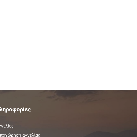
ληροφορίες
γγελίες
αταχώρηση αγγελίας