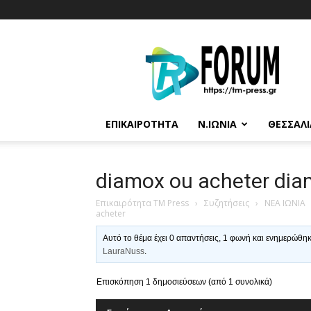
T.M.
Press
ΕΠΙΚΑΙΡΌΤΗΤΑ
Ν.ΙΩΝΊΑ
ΘΕΣΣΑΛΊ
diamox ou acheter dia
Επικαιρότητα TM Press
›
Συζητήσεις
›
ΝΕΑ ΙΩΝΙΑ
acheter
Αυτό το θέμα έχει 0 απαντήσεις, 1 φωνή και ενημερώθη
LauraNuss
.
Επισκόπηση 1 δημοσιεύσεων (από 1 συνολικά)