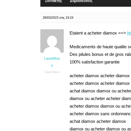
Συντάκτης
Δημοσιεύσεις
28/03/2023 στις 19:24
Etaient a acheter diamox ==>
h
Medicaments de haute qualite 
Des pilules bonus et de gros r
LauraNus
100% satisfaction garantie
s
Συμμετέχων
acheter diamox acheter diamox
acheter diamox acheter diamox
achat diamox diamox ou achete
diamox ou acheter acheter dia
acheter diamox diamox ou ache
acheter diamox sans ordonnanc
achat diamox acheter diamox
diamox ou acheter diamox ou a