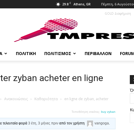
C
29.8
Πέμπτη, 6 Αυγούστο
Athens, GR
GOLD Διαφήμιση
Α
ΠΟΛΙΤΙΚΉ
ΠΟΛΙΤΙΣΜΌΣ
ΠΕΡΙΒΆΛΛΟΝ
FORU
ter zyban acheter en ligne
Ό
›
Ανακοινώσεις
›
Καθαριότητα
›
en ligne de zyban, acheter
Κ
Τοποθέτηση ετικέτας:
buy zyban
κε τελευταία φορά
3 έτη, 3 μήνες πριν
από τον χρήστη
vangoga
.