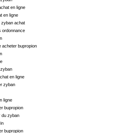
chat en ligne
t en ligne
 zyban achat
s ordonnance
n
 acheter bupropion
n
ne
u zyban
chat en ligne
er zyban
n ligne
er bupropion
r du zyban
in
er bupropion