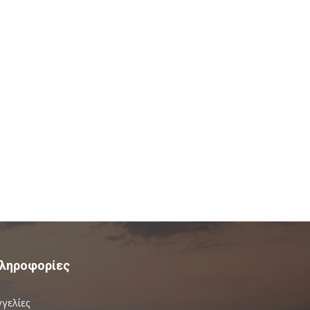
ληροφορίες
γγελίες