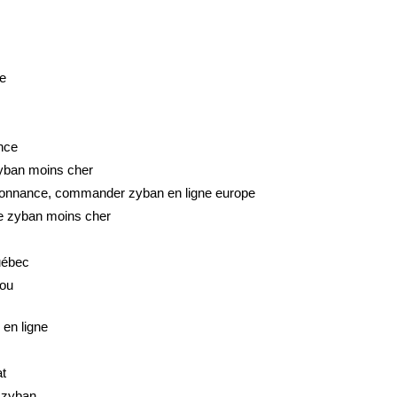
e
nce
yban moins cher
rdonnance, commander zyban en ligne europe
e zyban moins cher
uébec
 ou
en ligne
t
u zyban