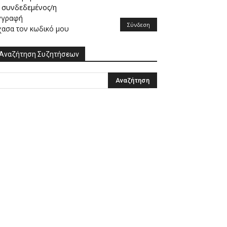
συνδεδεμένος/η
γγραφή
Σύνδεση
χασα τον κωδικό μου
Αναζήτηση Συζητήσεων