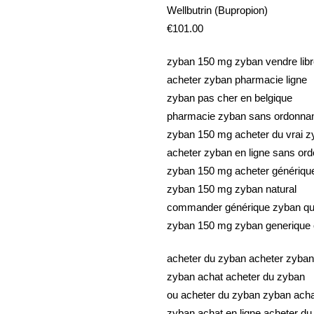
Wellbutrin (Bupropion)
€101.00
zyban 150 mg zyban vendre libr
acheter zyban pharmacie ligne
zyban pas cher en belgique
pharmacie zyban sans ordonna
zyban 150 mg acheter du vrai z
acheter zyban en ligne sans o
zyban 150 mg acheter génériqu
zyban 150 mg zyban natural
commander générique zyban q
zyban 150 mg zyban generique
acheter du zyban acheter zyban 
zyban achat acheter du zyban
ou acheter du zyban zyban acha
zyban achat en ligne acheter d