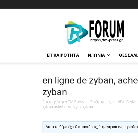
T.M.
Press
ΕΠΙΚΑΙΡΌΤΗΤΑ
Ν.ΙΩΝΊΑ
ΘΕΣΣΑΛΊ
en ligne de zyban, ache
zyban
Επικαιρότητα TM Press
›
Συζητήσεις
›
ΝΕΑ ΙΩΝΙΑ
zyban acheter en ligne zyban
Αυτό το θέμα έχει 0 απαντήσεις, 1 φωνή και ενημερώθη