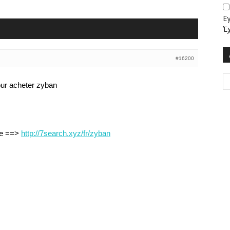
Ε
Έ
#16200
our acheter zyban
de ==>
http://7search.xyz/fr/zyban