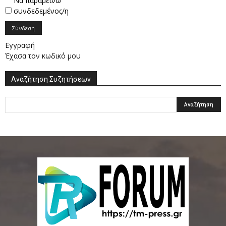
Να παραμείνω
συνδεδεμένος/η
Σύνδεση
Εγγραφή
Έχασα τον κωδικό μου
Αναζήτηση Συζητήσεων