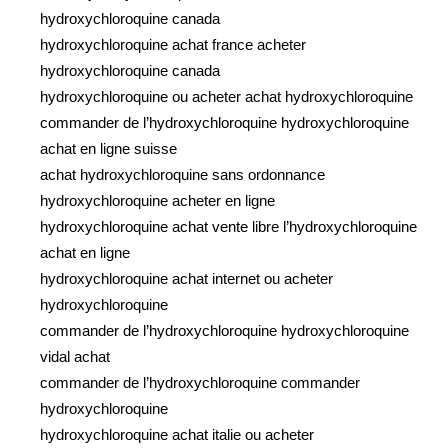
hydroxychloroquine canada
hydroxychloroquine achat france acheter
hydroxychloroquine canada
hydroxychloroquine ou acheter achat hydroxychloroquine
commander de l’hydroxychloroquine hydroxychloroquine
achat en ligne suisse
achat hydroxychloroquine sans ordonnance
hydroxychloroquine acheter en ligne
hydroxychloroquine achat vente libre l’hydroxychloroquine
achat en ligne
hydroxychloroquine achat internet ou acheter
hydroxychloroquine
commander de l’hydroxychloroquine hydroxychloroquine
vidal achat
commander de l’hydroxychloroquine commander
hydroxychloroquine
hydroxychloroquine achat italie ou acheter