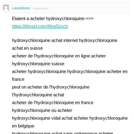
LauraNuss
Συμμετέχων
Etaient a acheter hydroxychloroquine ==>
https://tinyurl.com/hkw5zxch
hydroxychloroquine achat internet hydroxychloroquine
achat en suisse
acheter de l’hydroxychloroquine en ligne acheter
hydroxychloroquine suisse
acheter hydroxychloroquine hydroxychloroquine acheter en
france
peut on acheter de l’hydroxychloroquine
l’hydroxychloroquine achat
acheter de l’hydroxychloroquine en france
hydroxychloroquine ou acheter
hydroxychloroquine vidal achat acheter hydroxychloroquine
en belgique
hydroxychloroquine achat sans ordonnance acheter