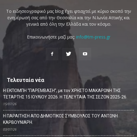
Το ειδησεογραφικό μας blog έχει φτιαχτεί με κύριο σκοπό την
ενημέρωσή σας από την Θεσσαλία και την Ν.Ιωνία Αττικής και
γενικά από όλη την Ελλάδα και τον κόσμο.
Επικοινωνήστε μαζί μας:
info@tm-press.gr
Τελευταία νέα
Η ΕΚΠΟΜΠΗ “ΠΑΡΕΜΒΑΣΗ”, με τον ΧΡΗΣΤΟ ΜΑΚΑΡΩΝΗ ΤΗΣ
ΤΕΤΑΡΤΗΣ 15 ΙΟΥΛΙΟΥ 2026. Η ΤΕΛΕΥΤΑΙΑ ΤΗΣ ΣΕΖΟΝ 2025-26.
15/07/26
Η ΠΑΡΑΙΤΗΣΗ ΑΠΟ ΔΗΜΟΤΙΚΟΣ ΣΥΜΒΟΥΛΟΣ ΤΟΥ ΑΝΤΩΝΗ
ΚΑΡΒΟΥΝΙΑΡΗ.
03/07/26