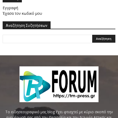
Εγγραφή
Έχασα τον κωδικό μου
Αναζήτηση Συζητήσεων
Το ειδησεογραφικό μας blog έχει φτιαχτεί με κύριο σκοπό την
ενημέρωσή σας από την Θεσσαλία και την Ν.Ιωνία Αττικής και