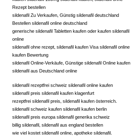
Rezept bestellen
sildenafil Zu Verkaufen, Günstig sildenafil deutschland
Bestellen sildenafil online deutschland
generische sildenafil Tabletten kaufen oder kaufen sildenafil
online
sildenafil ohne rezept, sildenafil kaufen Visa sildenafil online
kaufen Bewertung
sildenafil Online-Verkäufe, Günstige sildenafil Online kaufen
sildenafil aus Deutschland online
sildenafil rezeptfrei schweiz sildenafil online kaufen
sildenafil preis sildenafil kaufen klagenfurt
rezeptfrei sildenafil preis, sildenafil kaufen österreich.
sildenafil schweiz kaufen sildenafil kaufen berlin
sildenafil preis europa sildenafil generika schweiz
billig sildenafil, sildenafil aus england bestellen
wie viel kostet sildenafil online, apotheke sildenafil.