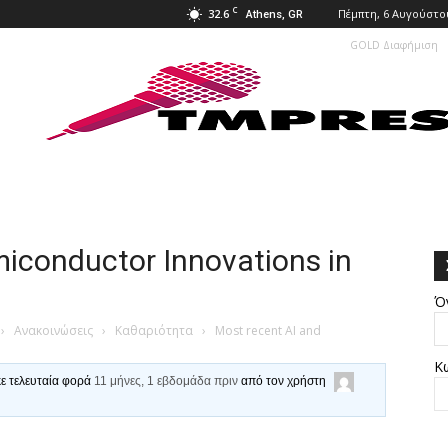
C
32.6
Πέμπτη, 6 Αυγούστο
Athens, GR
GOLD Διαφήμιση
iconductor Innovations in
Ό
›
Ανακοινώσεις
›
Καθαριότητα
›
Most recent AI and
Κ
κε τελευταία φορά
11 μήνες, 1 εβδομάδα πριν
από τον χρήστη