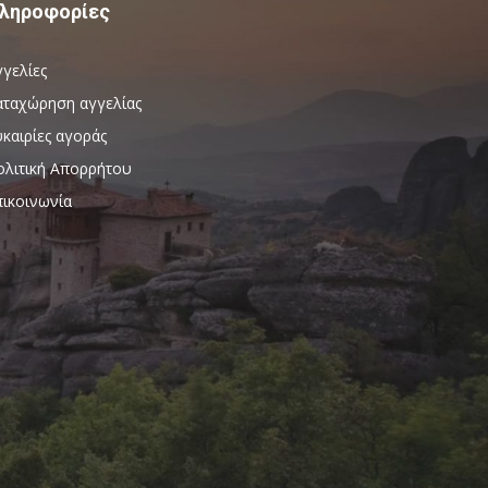
ληροφορίες
γγελίες
αταχώρηση αγγελίας
καιρίες αγοράς
ολιτική Απορρήτου
πικοινωνία