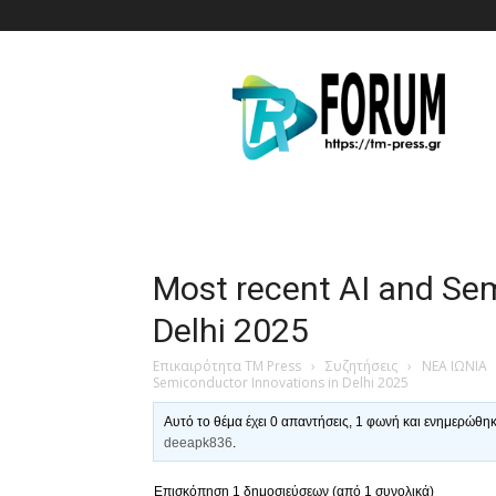
T.M.
Press
Most recent AI and Sem
Delhi 2025
Επικαιρότητα TM Press
›
Συζητήσεις
›
ΝΕΑ ΙΩΝΙΑ
Semiconductor Innovations in Delhi 2025
Αυτό το θέμα έχει 0 απαντήσεις, 1 φωνή και ενημερώθη
deeapk836
.
Επισκόπηση 1 δημοσιεύσεων (από 1 συνολικά)