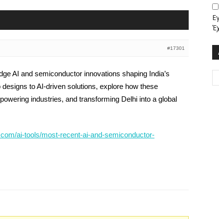
Ε
Έ
#17301
dge AI and semiconductor innovations shaping India’s
 designs to AI-driven solutions, explore how these
powering industries, and transforming Delhi into a global
e.com/ai-tools/most-recent-ai-and-semiconductor-